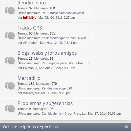
Rendimiento
Temas
:
37
,
Mensajes
:
430
Último mensaje:
Re: Estudio biomecanico Alain…
por
InKiLiNo
, Mar Dic 04, 2018 9:27 pm
Tracks GPS
Temas
:
58
,
Mensajes
:
131
Último mensaje:
track Montnegre btt 2019 60km…
por
Alfredobdn
, Mar Nov 12, 2019 3:11 pm
Blogs, webs y foros amigos
Temas
:
17
,
Mensajes
:
88
Último mensaje:
Re: Seguros para Biker, otras…
por
Flyman23
, Sab Abr 29, 2017 4:11 pm
Mercadillo
Temas
:
182
,
Mensajes
:
970
Último mensaje:
Re: Garmin edge 520
por
Walker
, Mié Abr 11, 2018 9:29 pm
Problemas y sugerencias
Temas
:
9
,
Mensajes
:
106
Último mensaje:
Cambio de nick
por
Fran
, Lun Mar 17, 2014 10:03 pm
Otras disciplinas deportivas