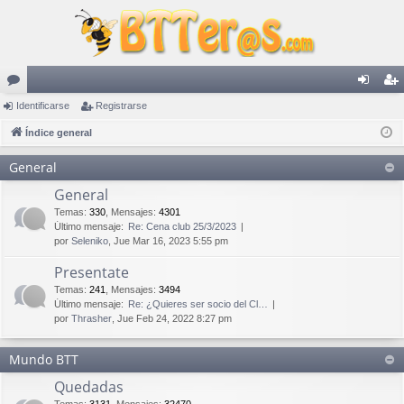
or
Identificarse
Registrarse
de
eg
os
Índice general
nti
ist
fic
ra
General
ar
rs
General
Temas
:
330
,
Mensajes
:
4301
se
e
Último mensaje:
Re: Cena club 25/3/2023
por
Seleniko
, Jue Mar 16, 2023 5:55 pm
Presentate
Temas
:
241
,
Mensajes
:
3494
Último mensaje:
Re: ¿Quieres ser socio del Cl…
por
Thrasher
, Jue Feb 24, 2022 8:27 pm
Mundo BTT
Quedadas