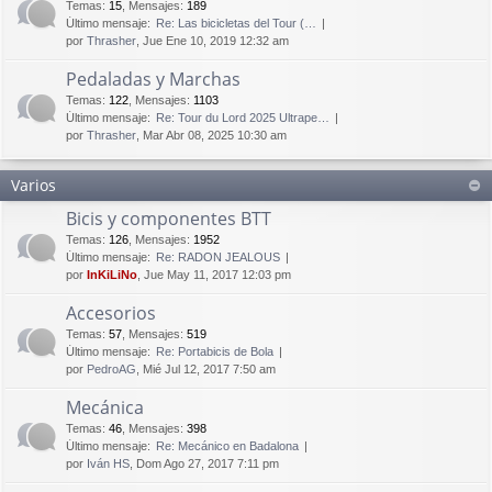
Temas
:
15
,
Mensajes
:
189
Último mensaje:
Re: Las bicicletas del Tour (…
por
Thrasher
, Jue Ene 10, 2019 12:32 am
Pedaladas y Marchas
Temas
:
122
,
Mensajes
:
1103
Último mensaje:
Re: Tour du Lord 2025 Ultrape…
por
Thrasher
, Mar Abr 08, 2025 10:30 am
Varios
Bicis y componentes BTT
Temas
:
126
,
Mensajes
:
1952
Último mensaje:
Re: RADON JEALOUS
por
InKiLiNo
, Jue May 11, 2017 12:03 pm
Accesorios
Temas
:
57
,
Mensajes
:
519
Último mensaje:
Re: Portabicis de Bola
por
PedroAG
, Mié Jul 12, 2017 7:50 am
Mecánica
Temas
:
46
,
Mensajes
:
398
Último mensaje:
Re: Mecánico en Badalona
por
Iván HS
, Dom Ago 27, 2017 7:11 pm