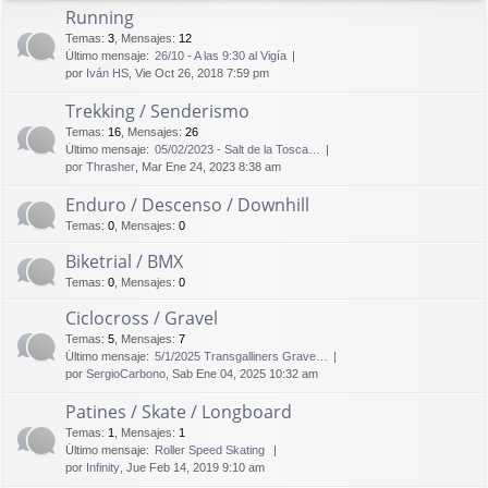
Running
Temas
:
3
,
Mensajes
:
12
Último mensaje:
26/10 - A las 9:30 al Vigía
por
Iván HS
, Vie Oct 26, 2018 7:59 pm
Trekking / Senderismo
Temas
:
16
,
Mensajes
:
26
Último mensaje:
05/02/2023 - Salt de la Tosca…
por
Thrasher
, Mar Ene 24, 2023 8:38 am
Enduro / Descenso / Downhill
Temas
:
0
,
Mensajes
:
0
Biketrial / BMX
Temas
:
0
,
Mensajes
:
0
Ciclocross / Gravel
Temas
:
5
,
Mensajes
:
7
Último mensaje:
5/1/2025 Transgalliners Grave…
por
SergioCarbono
, Sab Ene 04, 2025 10:32 am
Patines / Skate / Longboard
Temas
:
1
,
Mensajes
:
1
Último mensaje:
Roller Speed Skating
por
Infinity
, Jue Feb 14, 2019 9:10 am