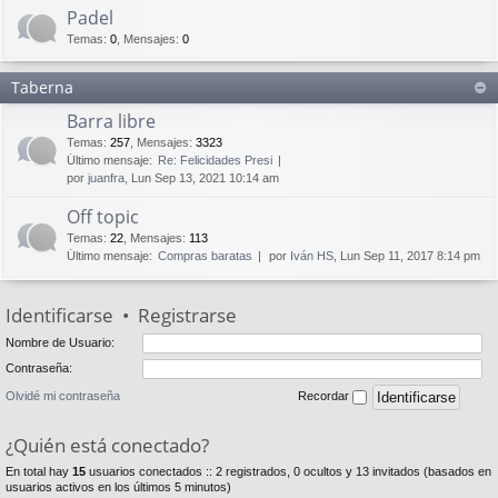
Padel
Temas
:
0
,
Mensajes
:
0
Taberna
Barra libre
Temas
:
257
,
Mensajes
:
3323
Último mensaje:
Re: Felicidades Presi
por
juanfra
, Lun Sep 13, 2021 10:14 am
Off topic
Temas
:
22
,
Mensajes
:
113
Último mensaje:
Compras baratas
por
Iván HS
, Lun Sep 11, 2017 8:14 pm
Identificarse
•
Registrarse
Nombre de Usuario:
Contraseña:
Olvidé mi contraseña
Recordar
¿Quién está conectado?
En total hay
15
usuarios conectados :: 2 registrados, 0 ocultos y 13 invitados (basados en
usuarios activos en los últimos 5 minutos)