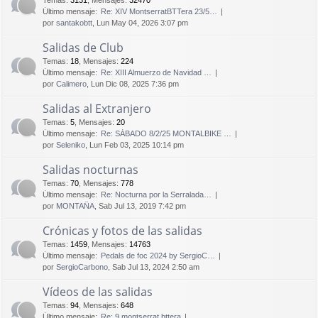
Temas
:
3131
,
Mensajes
:
32470
Último mensaje:
Re: XIV MontserratBTTera 23/5…
por
santakobtt
, Lun May 04, 2026 3:07 pm
Salidas de Club
Temas
:
18
,
Mensajes
:
224
Último mensaje:
Re: XIII Almuerzo de Navidad …
por
Calimero
, Lun Dic 08, 2025 7:36 pm
Salidas al Extranjero
Temas
:
5
,
Mensajes
:
20
Último mensaje:
Re: SÁBADO 8/2/25 MONTALBIKE …
por
Seleniko
, Lun Feb 03, 2025 10:14 pm
Salidas nocturnas
Temas
:
70
,
Mensajes
:
778
Último mensaje:
Re: Nocturna por la Serralada…
por
MONTAÑA
, Sab Jul 13, 2019 7:42 pm
Crónicas y fotos de las salidas
Temas
:
1459
,
Mensajes
:
14763
Último mensaje:
Pedals de foc 2024 by SergioC…
por
SergioCarbono
, Sab Jul 13, 2024 2:50 am
Vídeos de las salidas
Temas
:
94
,
Mensajes
:
648
Último mensaje:
Re: 9 montserrat bttera