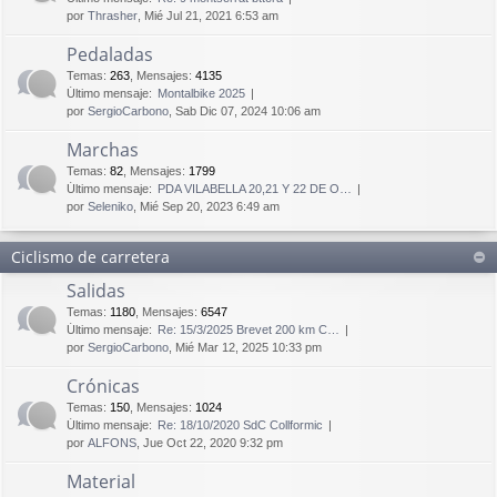
por
Thrasher
, Mié Jul 21, 2021 6:53 am
Pedaladas
Temas
:
263
,
Mensajes
:
4135
Último mensaje:
Montalbike 2025
por
SergioCarbono
, Sab Dic 07, 2024 10:06 am
Marchas
Temas
:
82
,
Mensajes
:
1799
Último mensaje:
PDA VILABELLA 20,21 Y 22 DE O…
por
Seleniko
, Mié Sep 20, 2023 6:49 am
Ciclismo de carretera
Salidas
Temas
:
1180
,
Mensajes
:
6547
Último mensaje:
Re: 15/3/2025 Brevet 200 km C…
por
SergioCarbono
, Mié Mar 12, 2025 10:33 pm
Crónicas
Temas
:
150
,
Mensajes
:
1024
Último mensaje:
Re: 18/10/2020 SdC Collformic
por
ALFONS
, Jue Oct 22, 2020 9:32 pm
Material