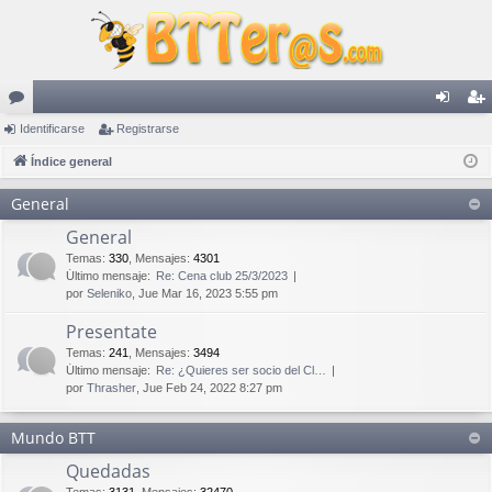
or
Identificarse
Registrarse
de
eg
os
Índice general
nti
ist
fic
ra
General
ar
rs
General
Temas
:
330
,
Mensajes
:
4301
se
e
Último mensaje:
Re: Cena club 25/3/2023
por
Seleniko
, Jue Mar 16, 2023 5:55 pm
Presentate
Temas
:
241
,
Mensajes
:
3494
Último mensaje:
Re: ¿Quieres ser socio del Cl…
por
Thrasher
, Jue Feb 24, 2022 8:27 pm
Mundo BTT
Quedadas