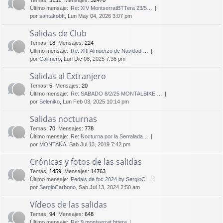
Temas
:
3131
,
Mensajes
:
32470
Último mensaje:
Re: XIV MontserratBTTera 23/5…
por
santakobtt
, Lun May 04, 2026 3:07 pm
Salidas de Club
Temas
:
18
,
Mensajes
:
224
Último mensaje:
Re: XIII Almuerzo de Navidad …
por
Calimero
, Lun Dic 08, 2025 7:36 pm
Salidas al Extranjero
Temas
:
5
,
Mensajes
:
20
Último mensaje:
Re: SÁBADO 8/2/25 MONTALBIKE …
por
Seleniko
, Lun Feb 03, 2025 10:14 pm
Salidas nocturnas
Temas
:
70
,
Mensajes
:
778
Último mensaje:
Re: Nocturna por la Serralada…
por
MONTAÑA
, Sab Jul 13, 2019 7:42 pm
Crónicas y fotos de las salidas
Temas
:
1459
,
Mensajes
:
14763
Último mensaje:
Pedals de foc 2024 by SergioC…
por
SergioCarbono
, Sab Jul 13, 2024 2:50 am
Vídeos de las salidas
Temas
:
94
,
Mensajes
:
648
Último mensaje:
Re: 9 montserrat bttera