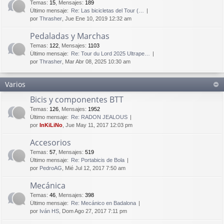
Temas
:
15
,
Mensajes
:
189
Último mensaje:
Re: Las bicicletas del Tour (…
por
Thrasher
, Jue Ene 10, 2019 12:32 am
Pedaladas y Marchas
Temas
:
122
,
Mensajes
:
1103
Último mensaje:
Re: Tour du Lord 2025 Ultrape…
por
Thrasher
, Mar Abr 08, 2025 10:30 am
Varios
Bicis y componentes BTT
Temas
:
126
,
Mensajes
:
1952
Último mensaje:
Re: RADON JEALOUS
por
InKiLiNo
, Jue May 11, 2017 12:03 pm
Accesorios
Temas
:
57
,
Mensajes
:
519
Último mensaje:
Re: Portabicis de Bola
por
PedroAG
, Mié Jul 12, 2017 7:50 am
Mecánica
Temas
:
46
,
Mensajes
:
398
Último mensaje:
Re: Mecánico en Badalona
por
Iván HS
, Dom Ago 27, 2017 7:11 pm