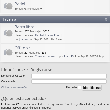
Padel
Temas
:
0
,
Mensajes
:
0
Taberna
Barra libre
Temas
:
257
,
Mensajes
:
3323
Último mensaje:
Re: Felicidades Presi
por
juanfra
, Lun Sep 13, 2021 10:14 am
Off topic
Temas
:
22
,
Mensajes
:
113
Último mensaje:
Compras baratas
por
Iván HS
, Lun Sep 11, 2017 8:14 pm
Identificarse
•
Registrarse
Nombre de Usuario:
Contraseña:
Olvidé mi contraseña
Recordar
¿Quién está conectado?
En total hay
22
usuarios conectados :: 2 registrados, 0 ocultos y 20 invitados (basados en
usuarios activos en los últimos 5 minutos)