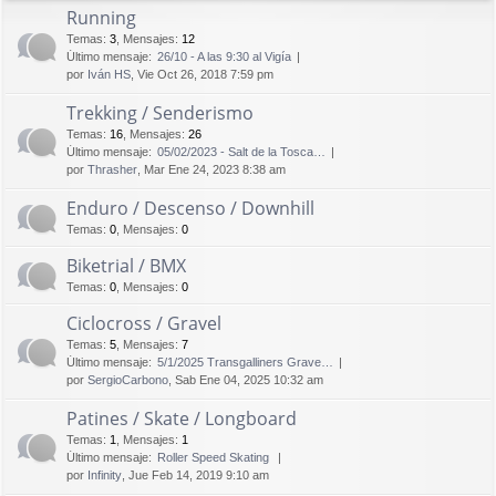
Running
Temas
:
3
,
Mensajes
:
12
Último mensaje:
26/10 - A las 9:30 al Vigía
por
Iván HS
, Vie Oct 26, 2018 7:59 pm
Trekking / Senderismo
Temas
:
16
,
Mensajes
:
26
Último mensaje:
05/02/2023 - Salt de la Tosca…
por
Thrasher
, Mar Ene 24, 2023 8:38 am
Enduro / Descenso / Downhill
Temas
:
0
,
Mensajes
:
0
Biketrial / BMX
Temas
:
0
,
Mensajes
:
0
Ciclocross / Gravel
Temas
:
5
,
Mensajes
:
7
Último mensaje:
5/1/2025 Transgalliners Grave…
por
SergioCarbono
, Sab Ene 04, 2025 10:32 am
Patines / Skate / Longboard
Temas
:
1
,
Mensajes
:
1
Último mensaje:
Roller Speed Skating
por
Infinity
, Jue Feb 14, 2019 9:10 am