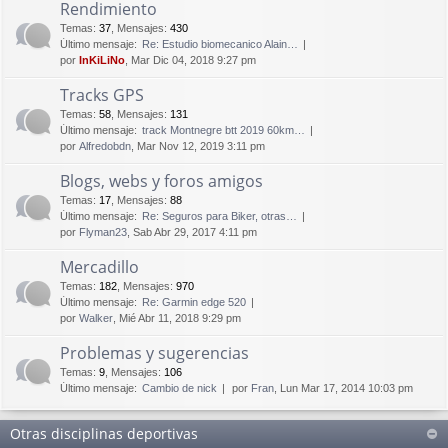
Rendimiento
Temas
:
37
,
Mensajes
:
430
Último mensaje:
Re: Estudio biomecanico Alain…
por
InKiLiNo
, Mar Dic 04, 2018 9:27 pm
Tracks GPS
Temas
:
58
,
Mensajes
:
131
Último mensaje:
track Montnegre btt 2019 60km…
por
Alfredobdn
, Mar Nov 12, 2019 3:11 pm
Blogs, webs y foros amigos
Temas
:
17
,
Mensajes
:
88
Último mensaje:
Re: Seguros para Biker, otras…
por
Flyman23
, Sab Abr 29, 2017 4:11 pm
Mercadillo
Temas
:
182
,
Mensajes
:
970
Último mensaje:
Re: Garmin edge 520
por
Walker
, Mié Abr 11, 2018 9:29 pm
Problemas y sugerencias
Temas
:
9
,
Mensajes
:
106
Último mensaje:
Cambio de nick
por
Fran
, Lun Mar 17, 2014 10:03 pm
Otras disciplinas deportivas