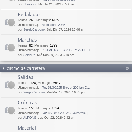
por
Thrasher
, Mié Jul 21, 2021 6:53 am
Pedaladas
Temas
:
263
,
Mensajes
:
4135
Último mensaje:
Montalbike 2025
por
SergioCarbono
, Sab Dic 07, 2024 10:06 am
Marchas
Temas
:
82
,
Mensajes
:
1799
Último mensaje:
PDA VILABELLA 20,21 Y 22 DE O…
por
Seleniko
, Mié Sep 20, 2023 6:49 am
Ciclismo de carretera
Salidas
Temas
:
1180
,
Mensajes
:
6547
Último mensaje:
Re: 15/3/2025 Brevet 200 km C…
por
SergioCarbono
, Mié Mar 12, 2025 10:33 pm
Crónicas
Temas
:
150
,
Mensajes
:
1024
Último mensaje:
Re: 18/10/2020 SdC Collformic
por
ALFONS
, Jue Oct 22, 2020 9:32 pm
Material