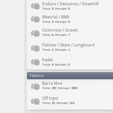
Enduro / Descenso / Downhill
Temas
:
0
,
Mensajes
:
0
Biketrial / BMX
Temas
:
0
,
Mensajes
:
0
Ciclocross / Gravel
Temas
:
5
,
Mensajes
:
7
Patines / Skate / Longboard
Temas
:
1
,
Mensajes
:
1
Padel
Temas
:
0
,
Mensajes
:
0
Taberna
Barra libre
Temas
:
257
,
Mensajes
:
3323
Off topic
Temas
:
22
,
Mensajes
:
113