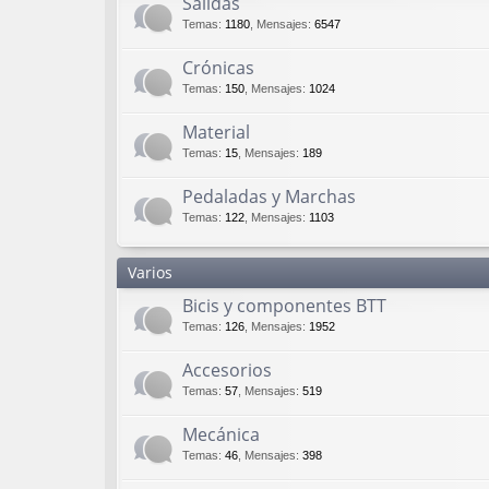
Salidas
Temas
:
1180
,
Mensajes
:
6547
Crónicas
Temas
:
150
,
Mensajes
:
1024
Material
Temas
:
15
,
Mensajes
:
189
Pedaladas y Marchas
Temas
:
122
,
Mensajes
:
1103
Varios
Bicis y componentes BTT
Temas
:
126
,
Mensajes
:
1952
Accesorios
Temas
:
57
,
Mensajes
:
519
Mecánica
Temas
:
46
,
Mensajes
:
398