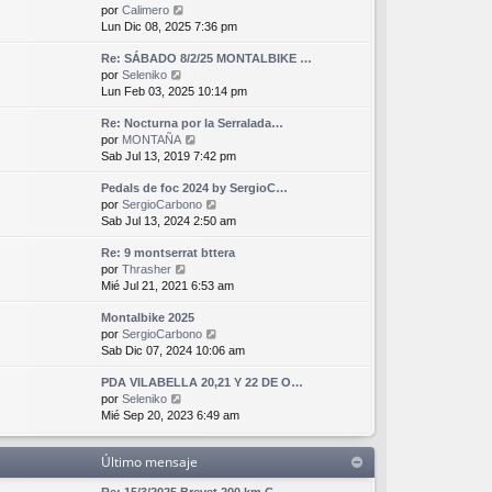
j
V
por
Calimero
l
n
e
e
Lun Dic 08, 2025 7:36 pm
t
s
r
i
a
Re: SÁBADO 8/2/25 MONTALBIKE …
ú
m
j
V
por
Seleniko
l
o
e
e
Lun Feb 03, 2025 10:14 pm
t
m
r
i
e
Re: Nocturna por la Serralada…
ú
m
n
V
por
MONTAÑA
l
o
s
e
Sab Jul 13, 2019 7:42 pm
t
m
a
r
i
e
j
Pedals de foc 2024 by SergioC…
ú
m
n
e
V
por
SergioCarbono
l
o
s
e
Sab Jul 13, 2024 2:50 am
t
m
a
r
i
e
j
Re: 9 montserrat bttera
ú
m
n
e
V
por
Thrasher
l
o
s
e
Mié Jul 21, 2021 6:53 am
t
m
a
r
i
e
j
Montalbike 2025
ú
m
n
e
V
por
SergioCarbono
l
o
s
e
Sab Dic 07, 2024 10:06 am
t
m
a
r
i
e
j
PDA VILABELLA 20,21 Y 22 DE O…
ú
m
n
e
V
por
Seleniko
l
o
s
e
Mié Sep 20, 2023 6:49 am
t
m
a
r
i
e
j
ú
m
n
e
Último mensaje
l
o
s
t
m
a