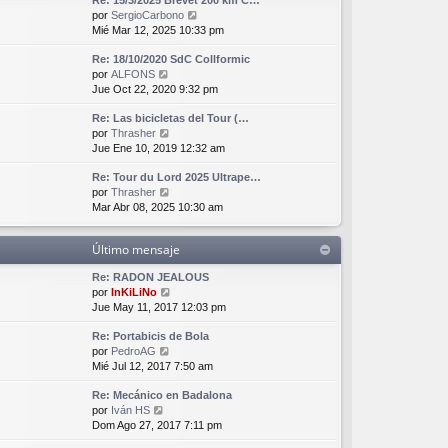
Re: 15/3/2025 Brevet 200 km C…
i
e
j
V
por
SergioCarbono
m
n
e
e
Mié Mar 12, 2025 10:33 pm
o
s
r
m
a
Re: 18/10/2020 SdC Collformic
ú
e
j
V
por
ALFONS
l
n
e
e
Jue Oct 22, 2020 9:32 pm
t
s
r
i
a
Re: Las bicicletas del Tour (…
ú
m
j
V
por
Thrasher
l
o
e
e
Jue Ene 10, 2019 12:32 am
t
m
r
i
e
Re: Tour du Lord 2025 Ultrape…
ú
m
n
V
por
Thrasher
l
o
s
e
Mar Abr 08, 2025 10:30 am
t
m
a
r
i
e
j
ú
m
n
e
Último mensaje
l
o
s
t
m
a
Re: RADON JEALOUS
i
e
j
V
por
InKiLiNo
m
n
e
e
Jue May 11, 2017 12:03 pm
o
s
r
m
a
Re: Portabicis de Bola
ú
e
j
V
por
PedroAG
l
n
e
e
Mié Jul 12, 2017 7:50 am
t
s
r
i
a
Re: Mecánico en Badalona
ú
m
j
V
por
Iván HS
l
o
e
e
Dom Ago 27, 2017 7:11 pm
t
m
r
i
e