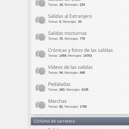
Temas
:
18
,
Mensajes
:
224
Salidas al Extranjero
Temas
:
5
,
Mensajes
:
20
Salidas nocturnas
Temas
:
70
,
Mensajes
:
778
Crónicas y fotos de las salidas
Temas
:
1459
,
Mensajes
:
14763
Vídeos de las salidas
Temas
:
94
,
Mensajes
:
648
Pedaladas
Temas
:
263
,
Mensajes
:
4135
Marchas
Temas
:
82
,
Mensajes
:
1799
Ciclismo de carretera