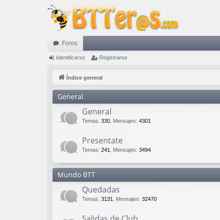
Foros
Identificarse
Registrarse
Índice general
General
General
Temas
:
330
,
Mensajes
:
4301
Presentate
Temas
:
241
,
Mensajes
:
3494
Mundo BTT
Quedadas
Temas
:
3131
,
Mensajes
:
32470
Salidas de Club