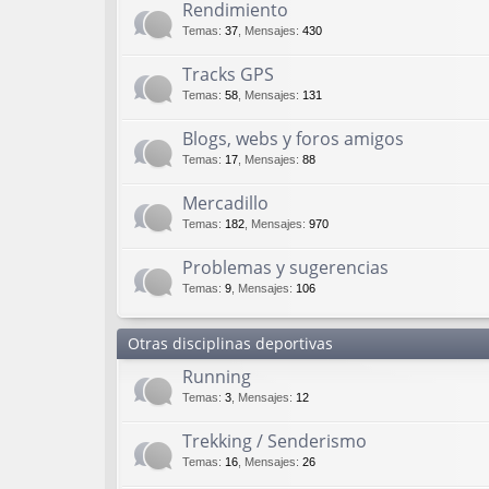
Rendimiento
Temas
:
37
,
Mensajes
:
430
Tracks GPS
Temas
:
58
,
Mensajes
:
131
Blogs, webs y foros amigos
Temas
:
17
,
Mensajes
:
88
Mercadillo
Temas
:
182
,
Mensajes
:
970
Problemas y sugerencias
Temas
:
9
,
Mensajes
:
106
Otras disciplinas deportivas
Running
Temas
:
3
,
Mensajes
:
12
Trekking / Senderismo
Temas
:
16
,
Mensajes
:
26