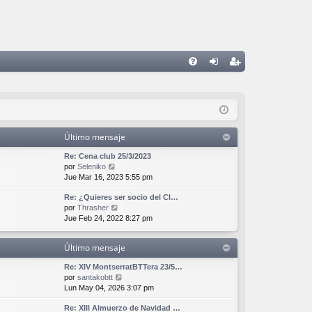
FA
de
eg
Q
nti
ist
fic
ra
Último mensaje
ar
rs
Re: Cena club 25/3/2023
se
e
V
por
Seleniko
e
Jue Mar 16, 2023 5:55 pm
r
Re: ¿Quieres ser socio del Cl…
ú
V
por
Thrasher
l
e
Jue Feb 24, 2022 8:27 pm
t
r
i
ú
m
Último mensaje
l
o
t
m
Re: XIV MontserratBTTera 23/5…
i
e
V
por
santakobtt
m
n
e
Lun May 04, 2026 3:07 pm
o
s
r
m
a
Re: XIII Almuerzo de Navidad …
ú
e