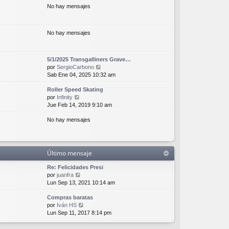
a
No hay mensajes
ú
m
j
l
o
e
t
m
i
e
No hay mensajes
m
n
o
s
m
a
5/1/2025 Transgalliners Grave…
e
j
V
por
SergioCarbono
n
e
e
Sab Ene 04, 2025 10:32 am
s
r
a
Roller Speed Skating
ú
j
V
por
Infinity
l
e
e
Jue Feb 14, 2019 9:10 am
t
r
i
No hay mensajes
ú
m
l
o
t
m
i
e
m
n
Último mensaje
o
s
m
a
Re: Felicidades Presi
e
j
V
por
juanfra
n
e
e
Lun Sep 13, 2021 10:14 am
s
r
a
Compras baratas
ú
j
V
por
Iván HS
l
e
e
Lun Sep 11, 2017 8:14 pm
t
r
i
ú
m