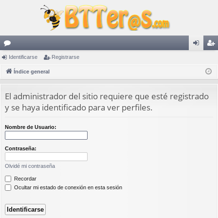
or
Identificarse
Registrarse
de
eg
os
Índice general
nti
ist
fic
ra
El administrador del sitio requiere que esté registrado
ar
rs
y se haya identificado para ver perfiles.
se
e
Nombre de Usuario:
Contraseña:
Olvidé mi contraseña
Recordar
Ocultar mi estado de conexión en esta sesión