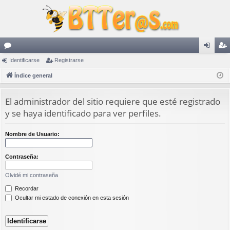
or
Identificarse
Registrarse
de
eg
os
Índice general
nti
ist
fic
ra
El administrador del sitio requiere que esté registrado
ar
rs
y se haya identificado para ver perfiles.
se
e
Nombre de Usuario:
Contraseña:
Olvidé mi contraseña
Recordar
Ocultar mi estado de conexión en esta sesión