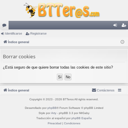
or
Identificarse
Registrarse
de
eg
os
Índice general
nti
ist
fic
ra
Borrar cookies
ar
rs
¿Está seguro de que quiere borrar todas las cookies de este sitio?
se
e
Índice general
Contáctenos
Copyright © 2023 - 2026 BTTeros All rights reserved.
Desarrollado por
phpBB
® Forum Software © phpBB Limited
Style por
Arty
- phpBB 3.3 por MrGaby
Traducción al español por
phpBB España
Privacidad
|
Condiciones