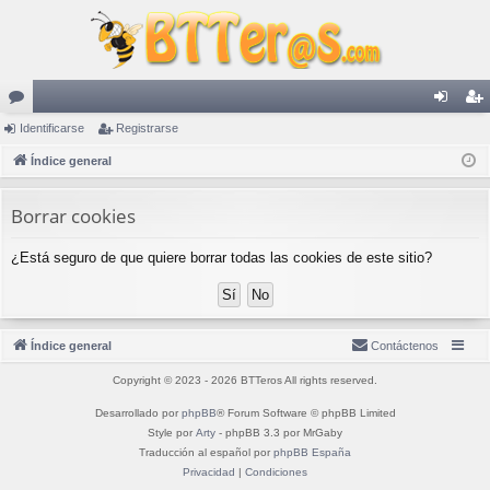
or
Identificarse
Registrarse
de
eg
os
Índice general
nti
ist
fic
ra
Borrar cookies
ar
rs
¿Está seguro de que quiere borrar todas las cookies de este sitio?
se
e
Índice general
Contáctenos
Copyright © 2023 - 2026 BTTeros All rights reserved.
Desarrollado por
phpBB
® Forum Software © phpBB Limited
Style por
Arty
- phpBB 3.3 por MrGaby
Traducción al español por
phpBB España
Privacidad
|
Condiciones