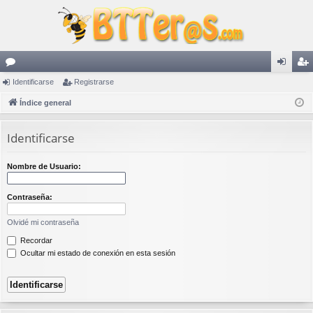
or
Identificarse
Registrarse
de
eg
os
Índice general
nti
ist
fic
ra
Identificarse
ar
rs
se
e
Nombre de Usuario:
Contraseña:
Olvidé mi contraseña
Recordar
Ocultar mi estado de conexión en esta sesión