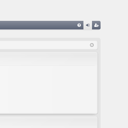
FA
de
eg
Q
nti
ist
fic
ra
ar
rs
se
e