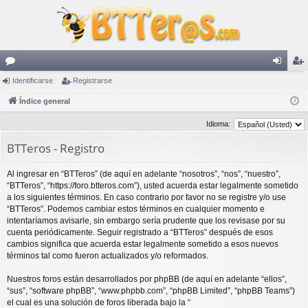
or
Identificarse
Registrarse
de
eg
os
Índice general
nti
ist
fic
ra
Idioma:
ar
rs
BTTeros - Registro
se
e
Al ingresar en “BTTeros” (de aquí en adelante “nosotros”, “nos”, “nuestro”,
“BTTeros”, “https://foro.btteros.com”), usted acuerda estar legalmente sometido
a los siguientes términos. En caso contrario por favor no se registre y/o use
“BTTeros”. Podemos cambiar estos términos en cualquier momento e
intentaríamos avisarle, sin embargo sería prudente que los revisase por su
cuenta periódicamente. Seguir registrado a “BTTeros” después de esos
cambios significa que acuerda estar legalmente sometido a esos nuevos
términos tal como fueron actualizados y/o reformados.
Nuestros foros están desarrollados por phpBB (de aquí en adelante “ellos”,
“sus”, “software phpBB”, “www.phpbb.com”, “phpBB Limited”, “phpBB Teams”)
el cual es una solución de foros liberada bajo la “