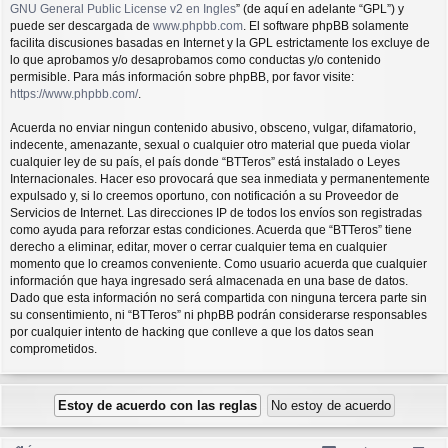
GNU General Public License v2 en Ingles
” (de aquí en adelante “GPL”) y
puede ser descargada de
www.phpbb.com
. El software phpBB solamente
facilita discusiones basadas en Internet y la GPL estrictamente los excluye de
lo que aprobamos y/o desaprobamos como conductas y/o contenido
permisible. Para más información sobre phpBB, por favor visite:
https://www.phpbb.com/
.
Acuerda no enviar ningun contenido abusivo, obsceno, vulgar, difamatorio,
indecente, amenazante, sexual o cualquier otro material que pueda violar
cualquier ley de su país, el país donde “BTTeros” está instalado o Leyes
Internacionales. Hacer eso provocará que sea inmediata y permanentemente
expulsado y, si lo creemos oportuno, con notificación a su Proveedor de
Servicios de Internet. Las direcciones IP de todos los envíos son registradas
como ayuda para reforzar estas condiciones. Acuerda que “BTTeros” tiene
derecho a eliminar, editar, mover o cerrar cualquier tema en cualquier
momento que lo creamos conveniente. Como usuario acuerda que cualquier
información que haya ingresado será almacenada en una base de datos.
Dado que esta información no será compartida con ninguna tercera parte sin
su consentimiento, ni “BTTeros” ni phpBB podrán considerarse responsables
por cualquier intento de hacking que conlleve a que los datos sean
comprometidos.