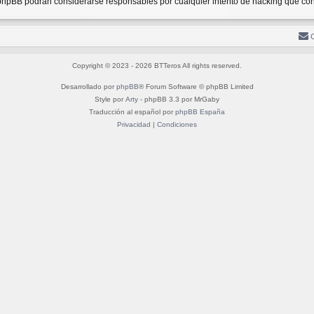
i phpBB podrán considerarse responsables por cualquier intento de hacking que co
Copyright © 2023 - 2026 BTTeros All rights reserved.
Desarrollado por
phpBB
® Forum Software © phpBB Limited
Style por
Arty
- phpBB 3.3 por MrGaby
Traducción al español por
phpBB España
Privacidad
|
Condiciones