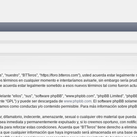
”, “nuestro”, “BTTeros”, “https://foro.btteros.com”), usted acuerda estar legalmente
os términos en cualquier momento e intentaríamos avisarle, sin embargo sería pru
ue acuerda estar legalmente sometido a esos nuevos términos tal como fueron actu
lante “ellos”, “sus”, “software phpBB”, “www.phpbb.com”, “phpBB Limited”, “phpBB 
ante “GPL”) y puede ser descargada de
www.phpbb.com
. El software phpBB solamen
amos como conductas y/o contenido permisible. Para más información sobre phpBB,
 difamatorio, indecente, amenazante, sexual o cualquier otro material que pueda v
sea inmediata y permanentemente expulsado y, si lo creemos oportuno, con notifica
a para reforzar estas condiciones. Acuerda que “BTTeros” tiene derecho a eliminar,
 que cualquier información que haya ingresado será almacenada en una base de 