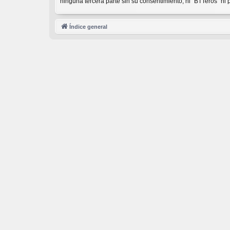
ninguna tercera parte sin su consentimiento, ni “BTTeros” n
Índice general