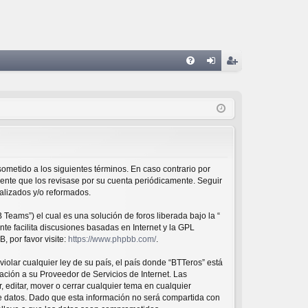
FA
de
eg
Q
nti
ist
fic
ra
ar
rs
se
e
 sometido a los siguientes términos. En caso contrario por
dente que los revisase por su cuenta periódicamente. Seguir
alizados y/o reformados.
Teams”) el cual es una solución de foros liberada bajo la “
te facilita discusiones basadas en Internet y la GPL
 por favor visite:
https://www.phpbb.com/
.
iolar cualquier ley de su país, el país donde “BTTeros” está
ción a su Proveedor de Servicios de Internet. Las
 editar, mover o cerrar cualquier tema en cualquier
datos. Dado que esta información no será compartida con