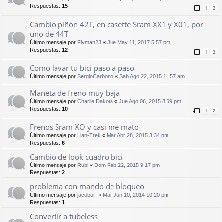
Respuestas:
15
1
2
Cambio piñón 42T, en casette Sram XX1 y X01, por
uno de 44T
Último mensaje por
Flyman23
«
Jue May 11, 2017 5:57 pm
Respuestas:
12
1
2
Como lavar tu bici paso a paso
Último mensaje por
SergioCarbono
«
Sab Ago 22, 2015 11:57 am
Maneta de freno muy baja
Último mensaje por
Charlie Dakota
«
Jue Ago 06, 2015 8:59 pm
Respuestas:
10
1
2
Frenos Sram XO y casi me mato
Último mensaje por
Lian-Trek
«
Mar Abr 28, 2015 3:34 pm
Respuestas:
6
Cambio de look cuadro bici
Último mensaje por
Rubi
«
Dom Feb 22, 2015 9:17 pm
Respuestas:
2
problema con mando de bloqueo
Último mensaje por
jacoborf
«
Mar Jun 10, 2014 10:20 pm
Respuestas:
1
Convertir a tubeless