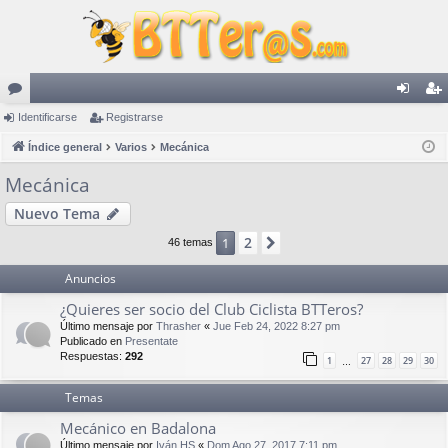
or
Identificarse
Registrarse
de
eg
os
Índice general
Varios
Mecánica
nti
ist
fic
ra
Mecánica
ar
rs
Nuevo Tema
se
e
2
1
Siguiente
46 temas
Anuncios
¿Quieres ser socio del Club Ciclista BTTeros?
Último mensaje por
Thrasher
«
Jue Feb 24, 2022 8:27 pm
Publicado en
Presentate
Respuestas:
292
1
27
28
29
30
…
Temas
Mecánico en Badalona
Último mensaje por
Iván HS
«
Dom Ago 27, 2017 7:11 pm