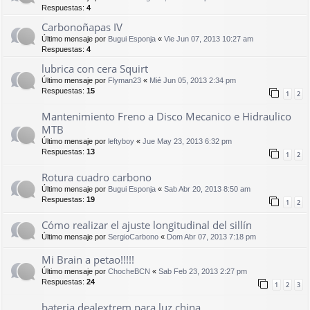
Respuestas:
4
Carbonoñapas IV
Último mensaje por
Bugui Esponja
«
Vie Jun 07, 2013 10:27 am
Respuestas:
4
lubrica con cera Squirt
Último mensaje por
Flyman23
«
Mié Jun 05, 2013 2:34 pm
Respuestas:
15
1
2
Mantenimiento Freno a Disco Mecanico e Hidraulico
MTB
Último mensaje por
leftyboy
«
Jue May 23, 2013 6:32 pm
Respuestas:
13
1
2
Rotura cuadro carbono
Último mensaje por
Bugui Esponja
«
Sab Abr 20, 2013 8:50 am
Respuestas:
19
1
2
Cómo realizar el ajuste longitudinal del sillín
Último mensaje por
SergioCarbono
«
Dom Abr 07, 2013 7:18 pm
Mi Brain a petao!!!!!
Último mensaje por
ChocheBCN
«
Sab Feb 23, 2013 2:27 pm
Respuestas:
24
1
2
3
bateria dealextrem para luz china