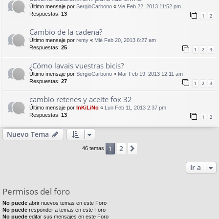
Último mensaje por
SergioCarbono
«
Vie Feb 22, 2013 11:52 pm
Respuestas:
13
1
2
Cambio de la cadena?
Último mensaje por
remy
«
Mié Feb 20, 2013 6:27 am
Respuestas:
25
1
2
3
¿Cómo lavais vuestras bicis?
Último mensaje por
SergioCarbono
«
Mar Feb 19, 2013 12:11 am
Respuestas:
27
1
2
3
cambio retenes y aceite fox 32
Último mensaje por
InKiLiNo
«
Lun Feb 11, 2013 2:37 pm
Respuestas:
13
1
2
Nuevo Tema
2
1
Siguiente
46 temas
Ir a
Permisos del foro
No puede
abrir nuevos temas en este Foro
No puede
responder a temas en este Foro
No puede
editar sus mensajes en este Foro