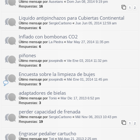
Último mensaje por
Ausetans
«
Dom Jun 08, 2014 9:19 pm
Respuestas:
16
1
2
Liquido antipinchazos para Cubiertas Continental
Último mensaje por
SergioCarbono
«
Jue Jun 05, 2014 12:59 am
Respuestas:
6
Inflado con bombonas CO2
Último mensaje por
La Piedra
«
Mar May 27, 2014 11:35 pm
Respuestas:
6
piñones
Último mensaje por
josepindb
«
Vie Ene 03, 2014 11:32 pm
Respuestas:
8
Encuesta sobre la limpieza de bujes
Último mensaje por
josepindb
«
Mié Ene 01, 2014 11:45 pm
Respuestas:
9
adaptadores de bielas
Último mensaje por
Tonio
«
Mar Dic 17, 2013 6:52 pm
Respuestas:
3
perder capacidad de frenada
Último mensaje por
SergioCarbono
«
Mié Nov 06, 2013 10:43 pm
Respuestas:
19
1
2
Engrasar pedalier cartucho
Último mensaje por
Toti
«
Mié Ago 21, 2013 2:25 pm