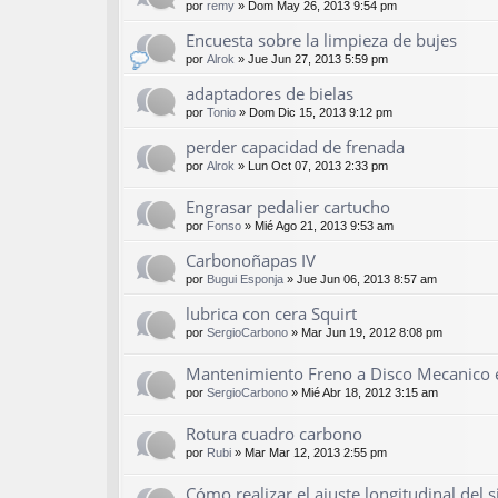
por
remy
»
Dom May 26, 2013 9:54 pm
Encuesta sobre la limpieza de bujes
por
Alrok
»
Jue Jun 27, 2013 5:59 pm
adaptadores de bielas
por
Tonio
»
Dom Dic 15, 2013 9:12 pm
perder capacidad de frenada
por
Alrok
»
Lun Oct 07, 2013 2:33 pm
Engrasar pedalier cartucho
por
Fonso
»
Mié Ago 21, 2013 9:53 am
Carbonoñapas IV
por
Bugui Esponja
»
Jue Jun 06, 2013 8:57 am
lubrica con cera Squirt
por
SergioCarbono
»
Mar Jun 19, 2012 8:08 pm
Mantenimiento Freno a Disco Mecanico 
por
SergioCarbono
»
Mié Abr 18, 2012 3:15 am
Rotura cuadro carbono
por
Rubi
»
Mar Mar 12, 2013 2:55 pm
Cómo realizar el ajuste longitudinal del si