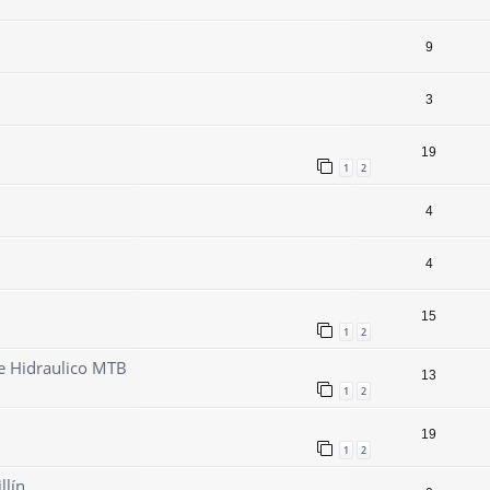
9
3
19
1
2
4
4
15
1
2
e Hidraulico MTB
13
1
2
19
1
2
llín