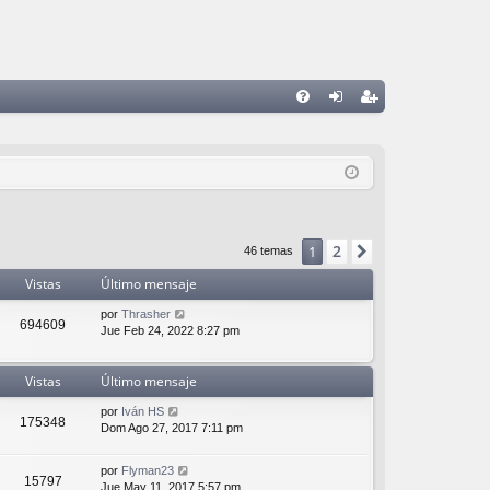
FA
de
eg
Q
nti
ist
fic
ra
ar
rs
2
1
Siguiente
46 temas
se
e
Vistas
Último mensaje
por
Thrasher
694609
Jue Feb 24, 2022 8:27 pm
Vistas
Último mensaje
por
Iván HS
175348
Dom Ago 27, 2017 7:11 pm
por
Flyman23
15797
Jue May 11, 2017 5:57 pm