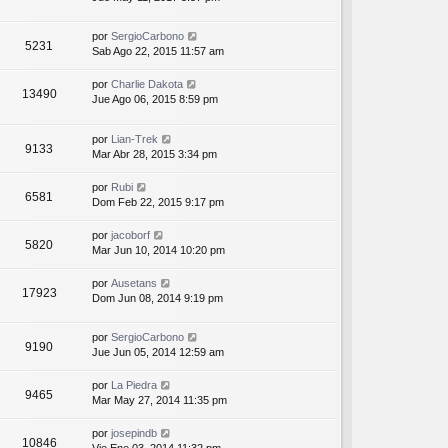
por
SergioCarbono
5231
Sab Ago 22, 2015 11:57 am
por
Charlie Dakota
13490
Jue Ago 06, 2015 8:59 pm
por
Lian-Trek
9133
Mar Abr 28, 2015 3:34 pm
por
Rubi
6581
Dom Feb 22, 2015 9:17 pm
por
jacoborf
5820
Mar Jun 10, 2014 10:20 pm
por
Ausetans
17923
Dom Jun 08, 2014 9:19 pm
por
SergioCarbono
9190
Jue Jun 05, 2014 12:59 am
por
La Piedra
9465
Mar May 27, 2014 11:35 pm
por
josepindb
10846
Vie Ene 03, 2014 11:32 pm