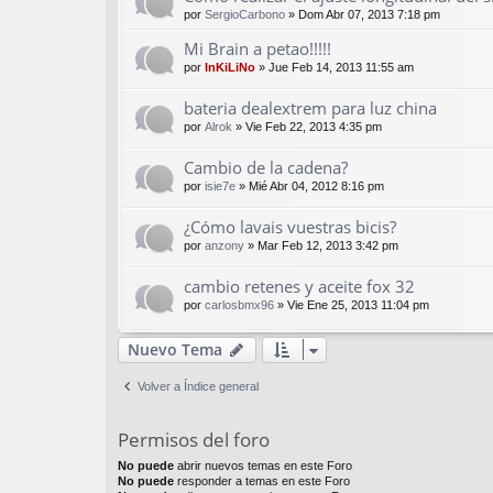
por
SergioCarbono
»
Dom Abr 07, 2013 7:18 pm
Mi Brain a petao!!!!!
por
InKiLiNo
»
Jue Feb 14, 2013 11:55 am
bateria dealextrem para luz china
por
Alrok
»
Vie Feb 22, 2013 4:35 pm
Cambio de la cadena?
por
isie7e
»
Mié Abr 04, 2012 8:16 pm
¿Cómo lavais vuestras bicis?
por
anzony
»
Mar Feb 12, 2013 3:42 pm
cambio retenes y aceite fox 32
por
carlosbmx96
»
Vie Ene 25, 2013 11:04 pm
Nuevo Tema
Volver a Índice general
Permisos del foro
No puede
abrir nuevos temas en este Foro
No puede
responder a temas en este Foro