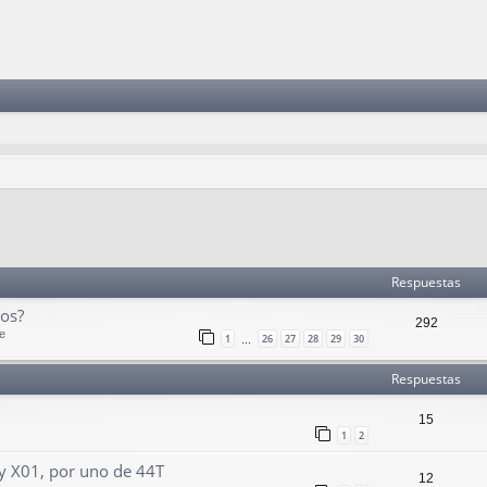
Respuestas
ros?
292
e
1
26
27
28
29
30
…
Respuestas
15
1
2
y X01, por uno de 44T
12