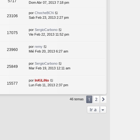
5717
Dom Abr 07, 2013 7:18 pm
por
ChocheBCN
23106
Sab Feb 23, 2013 2:27 pm
por
SergioCarbono
17075
Vie Feb 22, 2013 11:52 pm
por
remy
23960
Mié Feb 20, 2013 6:27 am
por
SergioCarbono
25849
Mar Feb 19, 2013 12:11 am
por
InKiLiNo
15577
Lun Feb 11, 2013 2:37 pm
2
1
Siguiente
46 temas
Ir a