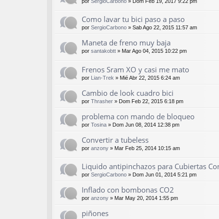
por
SergioCarbono
»
Dom Feb 19, 2017 9:22 pm
Como lavar tu bici paso a paso
por
SergioCarbono
»
Sab Ago 22, 2015 11:57 am
Maneta de freno muy baja
por
santakobtt
»
Mar Ago 04, 2015 10:22 pm
Frenos Sram XO y casi me mato
por
Lian-Trek
»
Mié Abr 22, 2015 6:24 am
Cambio de look cuadro bici
por
Thrasher
»
Dom Feb 22, 2015 6:18 pm
problema con mando de bloqueo
por
Tosina
»
Dom Jun 08, 2014 12:38 pm
Convertir a tubeless
por
anzony
»
Mar Feb 25, 2014 10:15 am
Liquido antipinchazos para Cubiertas Co
por
SergioCarbono
»
Dom Jun 01, 2014 5:21 pm
Inflado con bombonas CO2
por
anzony
»
Mar May 20, 2014 1:55 pm
piñones