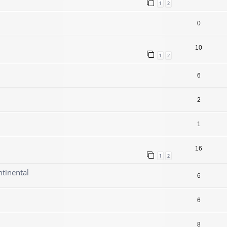
1
2
0
10
1
2
6
2
1
16
1
2
ntinental
6
6
8