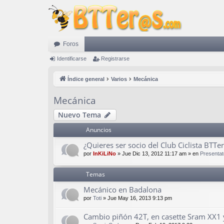
Foros
Identificarse
Registrarse
Índice general
Varios
Mecánica
Mecánica
Nuevo Tema
Anuncios
¿Quieres ser socio del Club Ciclista BTTe
por
InKiLiNo
»
Jue Dic 13, 2012 11:17 am
» en
Presentat
Temas
Mecánico en Badalona
por
Toti
»
Jue May 16, 2013 9:13 pm
Cambio piñón 42T, en casette Sram XX1 