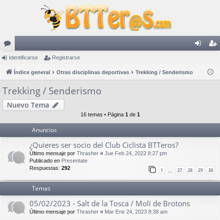
or
Identificarse
Registrarse
de
eg
os
Índice general
Otras disciplinas deportivas
Trekking / Senderismo
nti
ist
fic
ra
Trekking / Senderismo
ar
rs
Nuevo Tema
16 temas • Página
1
de
1
se
e
Anuncios
¿Quieres ser socio del Club Ciclista BTTeros?
Último mensaje por
Thrasher
«
Jue Feb 24, 2022 8:27 pm
Publicado en
Presentate
Respuestas:
292
1
27
28
29
30
…
Temas
05/02/2023 - Salt de la Tosca / Molí de Brotons
Último mensaje por
Thrasher
«
Mar Ene 24, 2023 8:38 am