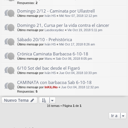
Respuestas:
2
Domingo 2/12 - Caminata por Ullastrell
Último mensaje por
Iván HS
«
Mié Nov 07, 2018 12:12 pm
Domingo 21, Cursa per la vida contra el càncer
Último mensaje por
Lasdoceydiez
«
Vie Oct 19, 2018 5:11 pm
Sábado 20/10 - Prehistórica
Último mensaje por
Iván HS
«
Mié Oct 17, 2018 8:26 am
Crónica Caminata Barbacoa 6-10-18
Último mensaje por
Manu
«
Sab Oct 06, 2018 8:05 pm
6/10 Sot del bac desde el Figaró
Último mensaje por
Iván HS
«
Jue Oct 04, 2018 10:33 pm
CAMINATA con barbacoa Sab 6-10-18
Último mensaje por
InKiLiNo
«
Jue Oct 04, 2018 12:32 pm
Respuestas:
5
Nuevo Tema
16 temas • Página
1
de
1
Ir a