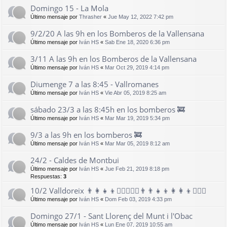
Domingo 15 - La Mola
Último mensaje por
Thrasher
«
Jue May 12, 2022 7:42 pm
9/2/20 A las 9h en los Bomberos de la Vallensana
Último mensaje por
Iván HS
«
Sab Ene 18, 2020 6:36 pm
3/11 A las 9h en los Bomberos de la Vallensana
Último mensaje por
Iván HS
«
Mar Oct 29, 2019 4:14 pm
Diumenge 7 a las 8:45 - Vallromanes
Último mensaje por
Iván HS
«
Vie Abr 05, 2019 8:25 am
sábado 23/3 a las 8:45h en los bomberos 🚒
Último mensaje por
Iván HS
«
Mar Mar 19, 2019 5:34 pm
9/3 a las 9h en los bomberos 🚒
Último mensaje por
Iván HS
«
Mar Mar 05, 2019 8:12 am
24/2 - Caldes de Montbui
Último mensaje por
Iván HS
«
Jue Feb 21, 2019 8:18 pm
Respuestas:
3
10/2 Valldoreix 👨‍👩‍👧‍👦🚶🏻‍♂️🚶‍♀️👨‍👨‍👧‍👦👩‍👩‍👦🚶🏿‍♂️
Último mensaje por
Iván HS
«
Dom Feb 03, 2019 4:33 pm
Domingo 27/1 - Sant Llorenç del Munt i l'Obac
Último mensaje por
Iván HS
«
Lun Ene 07, 2019 10:55 am