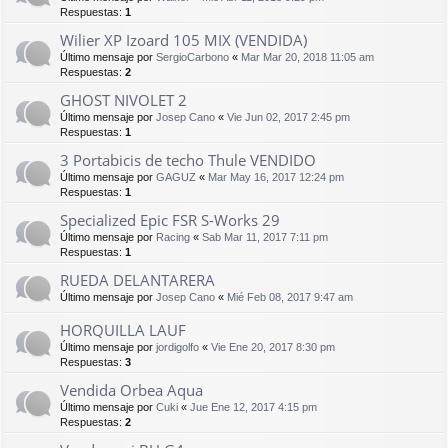
Respuestas:
1
Wilier XP Izoard 105 MIX (VENDIDA)
Último mensaje por
SergioCarbono
«
Mar Mar 20, 2018 11:05 am
Respuestas:
2
GHOST NIVOLET 2
Último mensaje por
Josep Cano
«
Vie Jun 02, 2017 2:45 pm
Respuestas:
1
3 Portabicis de techo Thule VENDIDO
Último mensaje por
GAGUZ
«
Mar May 16, 2017 12:24 pm
Respuestas:
1
Specialized Epic FSR S-Works 29
Último mensaje por
Racing
«
Sab Mar 11, 2017 7:11 pm
Respuestas:
1
RUEDA DELANTARERA
Último mensaje por
Josep Cano
«
Mié Feb 08, 2017 9:47 am
HORQUILLA LAUF
Último mensaje por
jordigolfo
«
Vie Ene 20, 2017 8:30 pm
Respuestas:
3
Vendida Orbea Aqua
Último mensaje por
Cuki
«
Jue Ene 12, 2017 4:15 pm
Respuestas:
2