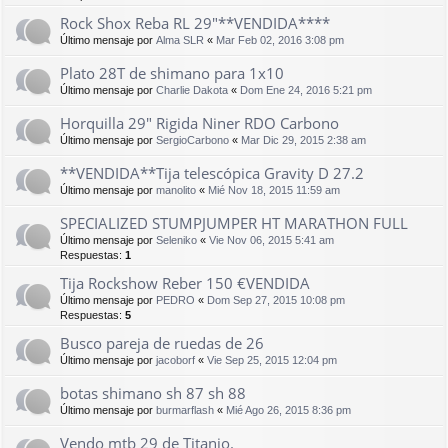
Rock Shox Reba RL 29"**VENDIDA****
Último mensaje por
Alma SLR
«
Mar Feb 02, 2016 3:08 pm
Plato 28T de shimano para 1x10
Último mensaje por
Charlie Dakota
«
Dom Ene 24, 2016 5:21 pm
Horquilla 29" Rigida Niner RDO Carbono
Último mensaje por
SergioCarbono
«
Mar Dic 29, 2015 2:38 am
**VENDIDA**Tija telescópica Gravity D 27.2
Último mensaje por
manolito
«
Mié Nov 18, 2015 11:59 am
SPECIALIZED STUMPJUMPER HT MARATHON FULL
Último mensaje por
Seleniko
«
Vie Nov 06, 2015 5:41 am
Respuestas:
1
Tija Rockshow Reber 150 €VENDIDA
Último mensaje por
PEDRO
«
Dom Sep 27, 2015 10:08 pm
Respuestas:
5
Busco pareja de ruedas de 26
Último mensaje por
jacoborf
«
Vie Sep 25, 2015 12:04 pm
botas shimano sh 87 sh 88
Último mensaje por
burmarflash
«
Mié Ago 26, 2015 8:36 pm
Vendo mtb 29 de Titanio.