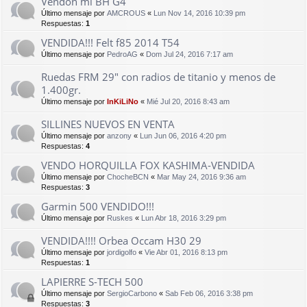
Vendon mi BH G4
Último mensaje por
AMCROUS
«
Lun Nov 14, 2016 10:39 pm
Respuestas:
1
VENDIDA!!! Felt f85 2014 T54
Último mensaje por
PedroAG
«
Dom Jul 24, 2016 7:17 am
Ruedas FRM 29" con radios de titanio y menos de
1.400gr.
Último mensaje por
InKiLiNo
«
Mié Jul 20, 2016 8:43 am
SILLINES NUEVOS EN VENTA
Último mensaje por
anzony
«
Lun Jun 06, 2016 4:20 pm
Respuestas:
4
VENDO HORQUILLA FOX KASHIMA-VENDIDA
Último mensaje por
ChocheBCN
«
Mar May 24, 2016 9:36 am
Respuestas:
3
Garmin 500 VENDIDO!!!
Último mensaje por
Ruskes
«
Lun Abr 18, 2016 3:29 pm
VENDIDA!!!! Orbea Occam H30 29
Último mensaje por
jordigolfo
«
Vie Abr 01, 2016 8:13 pm
Respuestas:
1
LAPIERRE S-TECH 500
Último mensaje por
SergioCarbono
«
Sab Feb 06, 2016 3:38 pm
Respuestas:
3