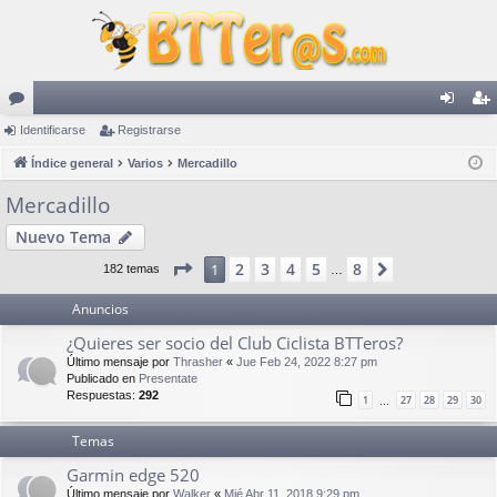
or
Identificarse
Registrarse
de
eg
os
Índice general
Varios
Mercadillo
nti
ist
fic
ra
Mercadillo
ar
rs
Nuevo Tema
se
e
Página
1
de
8
2
3
4
5
8
1
Siguiente
182 temas
…
Anuncios
¿Quieres ser socio del Club Ciclista BTTeros?
Último mensaje por
Thrasher
«
Jue Feb 24, 2022 8:27 pm
Publicado en
Presentate
Respuestas:
292
1
27
28
29
30
…
Temas
Garmin edge 520
Último mensaje por
Walker
«
Mié Abr 11, 2018 9:29 pm