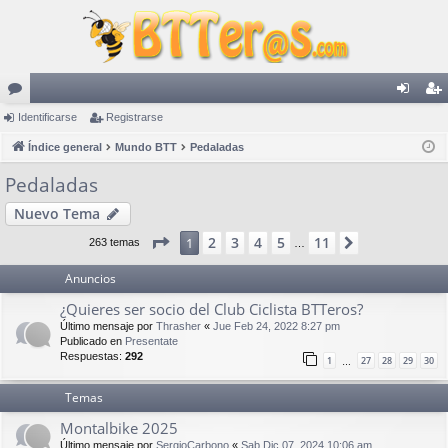
or
Identificarse
Registrarse
de
eg
os
Índice general
Mundo BTT
Pedaladas
nti
ist
fic
ra
Pedaladas
ar
rs
Nuevo Tema
se
e
Página
1
de
11
2
3
4
5
11
1
Siguiente
263 temas
…
Anuncios
¿Quieres ser socio del Club Ciclista BTTeros?
Último mensaje por
Thrasher
«
Jue Feb 24, 2022 8:27 pm
Publicado en
Presentate
Respuestas:
292
1
27
28
29
30
…
Temas
Montalbike 2025
Último mensaje por
SergioCarbono
«
Sab Dic 07, 2024 10:06 am