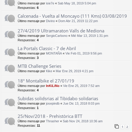
Último mensaje por
isie7e
«
Sab May 18, 2019 5:04 pm
Respuestas:
6
Calcenada - Vuelta al Moncayo (111 Kms) 03/08/2019
Último mensaje por
Divino
«
Dom Abr 21, 2019 11:22 pm
27/4/2019 Ultramaraton Valls de Mediona
Último mensaje por
SergioCarbono
«
Mié Mar 13, 2019 1:31 pm
Respuestas:
4
La Portals Classic - 7 de Abril
Último mensaje por
MONTAÑA
«
Vie Feb 01, 2019 9:56 pm
Respuestas:
3
MTB Challenge Series
Último mensaje por
Kike
«
Mar Ene 29, 2019 4:21 pm
18º Montalbike el 27/01/19
Último mensaje por
InKiLiNo
«
Vie Ene 25, 2019 7:52 am
Respuestas:
4
Subidas solidsrias al Tibidabo solidarias
Último mensaje por
josepindb
«
Jue Dic 13, 2018 8:03 pm
Respuestas:
1
25/Nov/2018 - Prehistòrica BTT
Último mensaje por
Thrasher
«
Sab Nov 24, 2018 10:36 am
Respuestas:
11
1
2