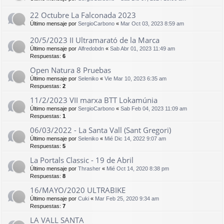
22 Octubre La Falconada 2023
Último mensaje por
SergioCarbono
«
Mar Oct 03, 2023 8:59 am
20/5/2023 II Ultramarató de la Marca
Último mensaje por
Alfredobdn
«
Sab Abr 01, 2023 11:49 am
Respuestas:
6
Open Natura 8 Pruebas
Último mensaje por
Seleniko
«
Vie Mar 10, 2023 6:35 am
Respuestas:
2
11/2/2023 VII marxa BTT Lokamúnia
Último mensaje por
SergioCarbono
«
Sab Feb 04, 2023 11:09 am
Respuestas:
1
06/03/2022 - La Santa Vall (Sant Gregori)
Último mensaje por
Seleniko
«
Mié Dic 14, 2022 9:07 am
Respuestas:
5
La Portals Classic - 19 de Abril
Último mensaje por
Thrasher
«
Mié Oct 14, 2020 8:38 pm
Respuestas:
8
16/MAYO/2020 ULTRABIKE
Último mensaje por
Cuki
«
Mar Feb 25, 2020 9:34 am
Respuestas:
7
LA VALL SANTA