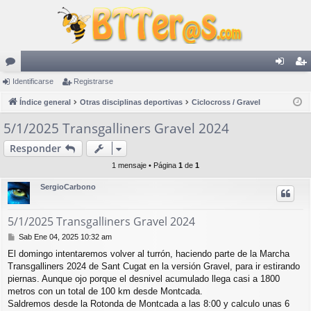
or
Identificarse
Registrarse
de
eg
os
Índice general
Otras disciplinas deportivas
Ciclocross / Gravel
nti
ist
fic
ra
5/1/2025 Transgalliners Gravel 2024
ar
rs
Responder
se
e
1 mensaje • Página
1
de
1
SergioCarbono
5/1/2025 Transgalliners Gravel 2024
M
Sab Ene 04, 2025 10:32 am
e
El domingo intentaremos volver al turrón, haciendo parte de la Marcha
n
Transgalliners 2024 de Sant Cugat en la versión Gravel, para ir estirando
s
a
piernas. Aunque ojo porque el desnivel acumulado llega casi a 1800
j
metros con un total de 100 km desde Montcada.
e
Saldremos desde la Rotonda de Montcada a las 8:00 y calculo unas 6