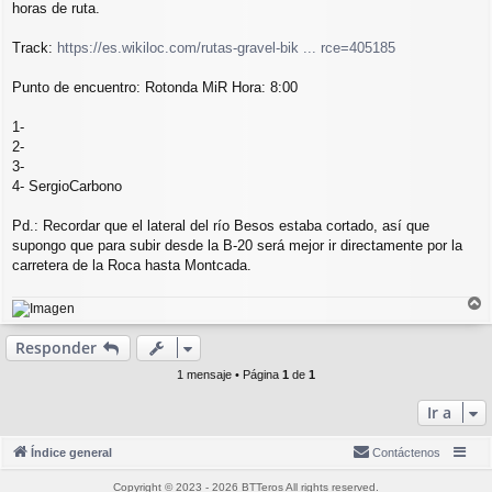
horas de ruta.
Track:
https://es.wikiloc.com/rutas-gravel-bik ... rce=405185
Punto de encuentro: Rotonda MiR Hora: 8:00
1-
2-
3-
4- SergioCarbono
Pd.: Recordar que el lateral del río Besos estaba cortado, así que
supongo que para subir desde la B-20 será mejor ir directamente por la
carretera de la Roca hasta Montcada.
r
r
Responder
i
b
1 mensaje • Página
1
de
1
a
Ir a
Índice general
Contáctenos
Copyright © 2023 - 2026 BTTeros All rights reserved.