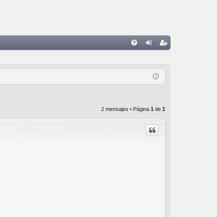
FA
de
eg
Q
nti
ist
fic
ra
ar
rs
2 mensajes • Página
1
de
1
se
e