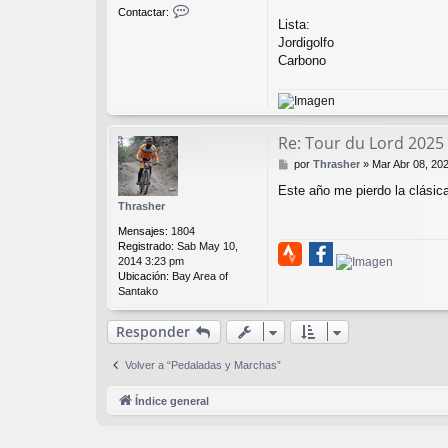
C
Contactar:
o
Lista:
n
Jordigolfo
t
Carbono
a
c
t
a
r
Re: Tour du Lord 2025
S
e
M
por
Thrasher
»
Mar Abr 08, 20
r
e
g
Este año me pierdo la clásic
n
i
Thrasher
s
o
a
Mensajes:
1804
C
j
Registrado:
Sab May 10,
a
e
2014 3:23 pm
r
Ubicación:
Bay Area of
b
Santako
o
n
o
Responder
Volver a “Pedaladas y Marchas”
Índice general