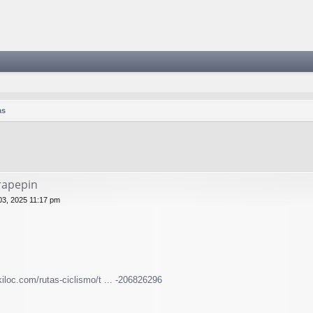
as
rapepin
03, 2025 11:17 pm
kiloc.com/rutas-ciclismo/t ... -206826296