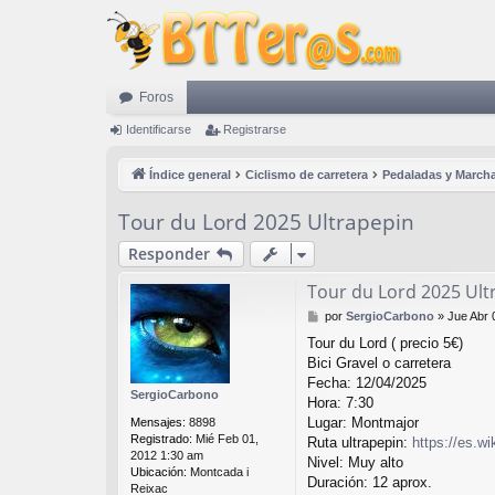
Foros
Identificarse
Registrarse
Índice general
Ciclismo de carretera
Pedaladas y March
Tour du Lord 2025 Ultrapepin
Responder
Tour du Lord 2025 Ult
M
por
SergioCarbono
»
Jue Abr 
e
Tour du Lord ( precio 5€)
n
Bici Gravel o carretera
s
a
Fecha: 12/04/2025
SergioCarbono
j
Hora: 7:30
e
Lugar: Montmajor
Mensajes:
8898
Registrado:
Mié Feb 01,
Ruta ultrapepin:
https://es.wi
2012 1:30 am
Nivel: Muy alto
Ubicación:
Montcada i
Duración: 12 aprox.
Reixac