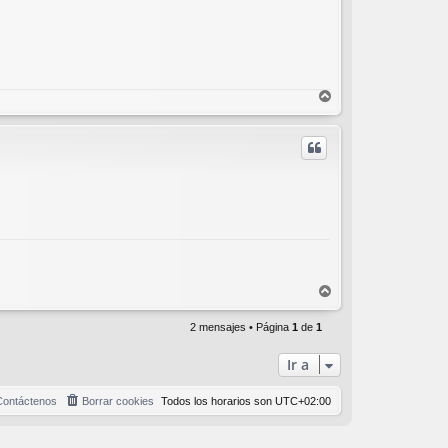
A
r
r
i
b
a
A
r
r
2 mensajes • Página
1
de
1
i
b
Ir a
a
Contáctenos
Borrar cookies
Todos los horarios son
UTC+02:00